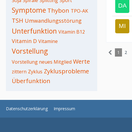
Soja
Spirale
Splitting
Sport
Symptome
Thybon
TPO-AK
TSH
Umwandlungsstörung
Unterfunktion
Vitamin B12
Vitamin D
Vitamine
Vorstellung
1
2
Werte
Vorstellung neues Mitglied
Zyklusprobleme
zittern
Zyklus
Überfunktion
Datenschutzerklärung
Impressum