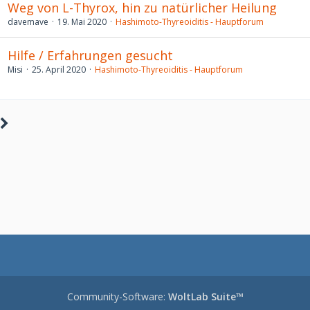
Weg von L-Thyrox, hin zu natürlicher Heilung
davemave
19. Mai 2020
Hashimoto-Thyreoiditis - Hauptforum
Hilfe / Erfahrungen gesucht
Misi
25. April 2020
Hashimoto-Thyreoiditis - Hauptforum
Community-Software:
WoltLab Suite™