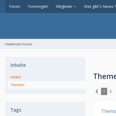
Forum
Forenregeln
Mitglieder
Was gibt´s Neues ?
Hashimoto-Forum
Inhalte
Theme
Artikel
Themen
1
2
Tags
Them