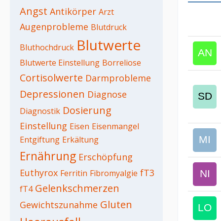
Angst
Antikörper
Arzt
Augenprobleme
Blutdruck
Blutwerte
Bluthochdruck
Blutwerte Einstellung
Borreliose
Cortisolwerte
Darmprobleme
Depressionen
Diagnose
Dosierung
Diagnostik
Einstellung
Eisen
Eisenmangel
Entgiftung
Erkältung
Ernährung
Erschöpfung
Euthyrox
fT3
Ferritin
Fibromyalgie
Gelenkschmerzen
fT4
Gluten
Gewichtszunahme