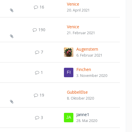
Venice
16
20. April 2021
Venice
190
21. Februar 2021
Augenstern
7
6. Februar 2021
Finchen
1
3. November 2020
GubbelElse
19
8. Oktober 2020
Janne1
3
28. Mai 2020