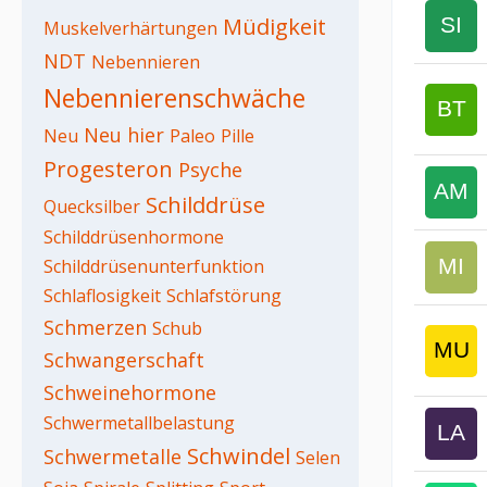
Müdigkeit
Muskelverhärtungen
NDT
Nebennieren
Nebennierenschwäche
Neu hier
Neu
Paleo
Pille
Progesteron
Psyche
Schilddrüse
Quecksilber
Schilddrüsenhormone
Schilddrüsenunterfunktion
Schlaflosigkeit
Schlafstörung
Schmerzen
Schub
Schwangerschaft
Schweinehormone
Schwermetallbelastung
Schwindel
Schwermetalle
Selen