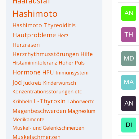
Haarausfall
Hashimoto
Hashimoto Thyreoiditis
Hautprobleme
Herz
Herzrasen
Herzrhythmusstörungen
Hilfe
Histaminintoleranz
Hoher Puls
Hormone
HPU
Immunsystem
Jod
Juckreiz
Kinderwunsch
Konzentrationsstörungen etc
L-Thyroxin
Kribbeln
Laborwerte
Magenbeschwerden
Magnesium
Medikamente
Muskel- und Gelenkschmerzen
Muskelschmerzen