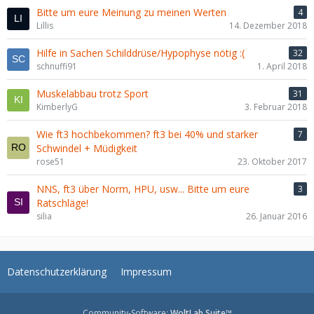
Bitte um eure Meinung zu meinen Werten
4
Lillis
14. Dezember 2018
Hilfe in Sachen Schilddrüse/Hypophyse nötig :(
32
schnuffi91
1. April 2018
Muskelabbau trotz Sport
31
KimberlyG
3. Februar 2018
Wie ft3 hochbekommen? ft3 bei 40% und starker
7
Schwindel + Müdigkeit
rose51
23. Oktober 2017
NNS, ft3 über Norm, HPU, usw... Bitte um eure
3
Ratschläge!
silia
26. Januar 2016
Datenschutzerklärung
Impressum
Community-Software:
WoltLab Suite™