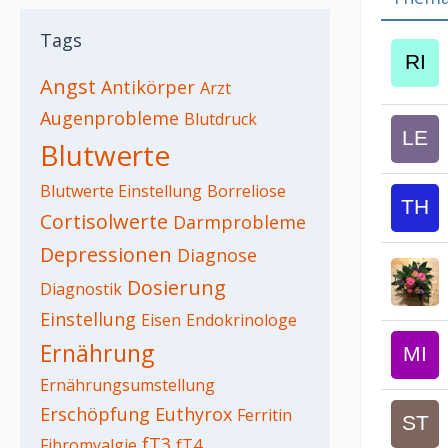
Tags
Angst
Antikörper
Arzt
Augenprobleme
Blutdruck
Blutwerte
Blutwerte Einstellung
Borreliose
Cortisolwerte
Darmprobleme
Depressionen
Diagnose
Dosierung
Diagnostik
Einstellung
Eisen
Endokrinologe
Ernährung
Ernährungsumstellung
Erschöpfung
Euthyrox
Ferritin
fT3
Fibromyalgie
fT4