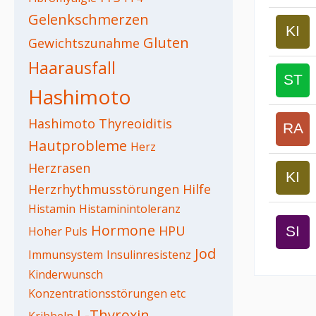
Gelenkschmerzen
Gluten
Gewichtszunahme
Haarausfall
Hashimoto
Hashimoto Thyreoiditis
Hautprobleme
Herz
Herzrasen
Herzrhythmusstörungen
Hilfe
Histamin
Histaminintoleranz
Hormone
HPU
Hoher Puls
Jod
Immunsystem
Insulinresistenz
Kinderwunsch
Konzentrationsstörungen etc
L-Thyroxin