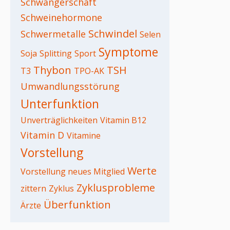
Schwangerschaft
Schweinehormone
Schwindel
Schwermetalle
Selen
Symptome
Soja
Splitting
Sport
Thybon
TSH
T3
TPO-AK
Umwandlungsstörung
Unterfunktion
Unverträglichkeiten
Vitamin B12
Vitamin D
Vitamine
Vorstellung
Werte
Vorstellung neues Mitglied
Zyklusprobleme
zittern
Zyklus
Überfunktion
Ärzte