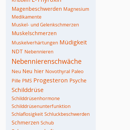
Kribbeln
Magenbeschwerden
Magnesium
Medikamente
Muskel- und Gelenkschmerzen
Muskelschmerzen
Müdigkeit
Muskelverhärtungen
NDT
Nebennieren
Nebennierenschwäche
Neu hier
Neu
Novothyral
Paleo
Progesteron
Psyche
Pille
PMS
Schilddrüse
Schilddrüsenhormone
Schilddrüsenunterfunktion
Schlaflosigkeit
Schluckbeschwerden
Schmerzen
Schub