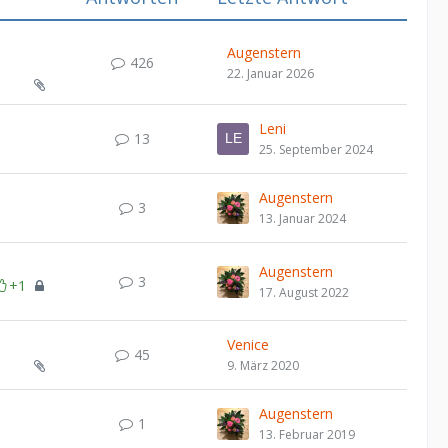
Augenstern
426
22. Januar 2026
Leni
13
25. September 2024
Augenstern
3
13. Januar 2024
Augenstern
3
+1
17. August 2022
Venice
45
9. März 2020
Augenstern
1
13. Februar 2019