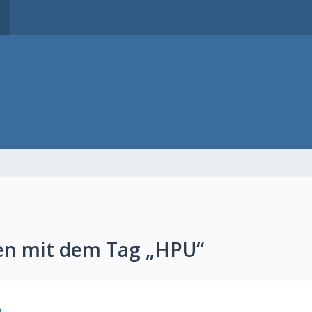
n mit dem Tag „HPU“
a