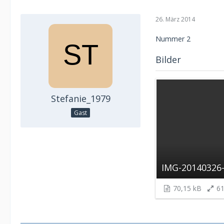
26. März 2014
Nummer 2
Bilder
Stefanie_1979
Gast
IMG-20140326
70,15 kB
61