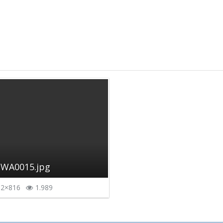
-WA0015.jpg
2×816
1.989