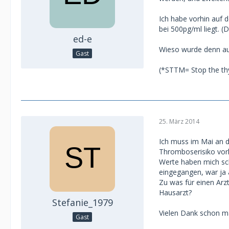
Ich habe vorhin auf 
bei 500pg/ml liegt. 
ed-e
Wieso wurde denn au
Gast
(*STTM= Stop the th
25. März 2014
Ich muss im Mai an de
Thromboserisiko vorl
Werte haben mich sch
eingegangen, war ja 
Zu was für einen Arzt
Hausarzt?
Stefanie_1979
Vielen Dank schon ma
Gast