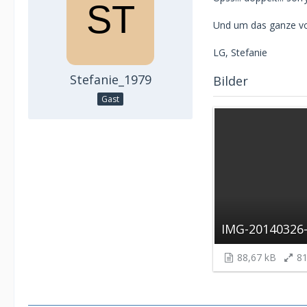
Und um das ganze vol
LG, Stefanie
Stefanie_1979
Bilder
Gast
IMG-20140326
88,67 kB
81