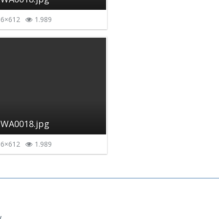
6×612
1.989
-WA0018.jpg
6×612
1.989
...