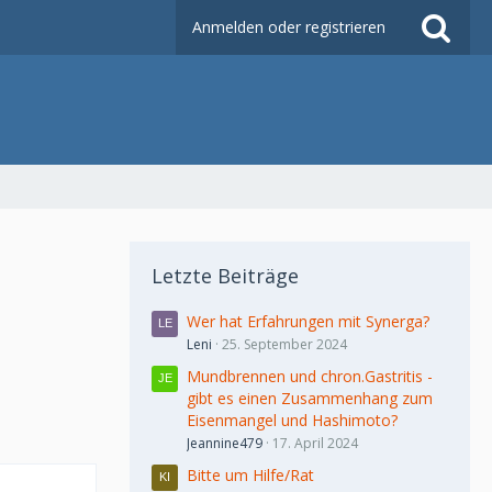
Anmelden oder registrieren
Letzte Beiträge
Wer hat Erfahrungen mit Synerga?
Leni
25. September 2024
Mundbrennen und chron.Gastritis -
gibt es einen Zusammenhang zum
Eisenmangel und Hashimoto?
Jeannine479
17. April 2024
Bitte um Hilfe/Rat