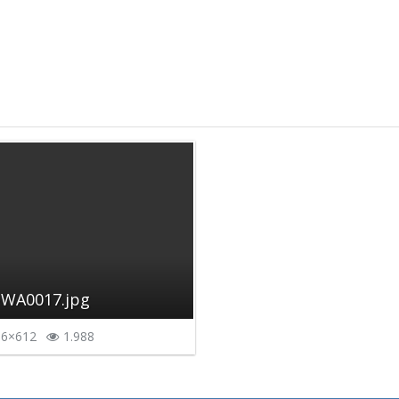
-WA0017.jpg
6×612
1.988