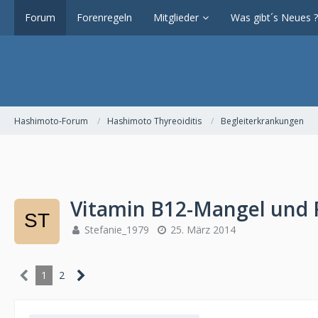
Forum
Forenregeln
Mitglieder
Was gibt´s Neues ?
Hashimoto-Forum
Hashimoto Thyreoiditis
Begleiterkrankungen
Vitamin B12-Mangel und 
Stefanie_1979
25. März 2014
1
2