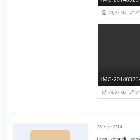
74,97 kB
81
IMG-20140326
74,97 kB
81
26. März 2014
Upss... doppelt... sorry