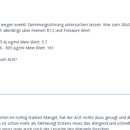
 wegen eventl. Gerinnungsstörung untersuchen lassen. War zum Glück 
 allerdings über meinen B12 und Folsäure Wert.
15.4) ng/ml Mein Wert: 5.7
8 - 965 pg/ml Mein Wert: 161
zum Arzt?
rten im richtig starken Mangel, hat der Arzt nichts dazu gesagt und di
 ist schon mehr als fahrlässig! Erstens muss das dringend und schne
s muss man auch nach der Ursache des Mangels forschen.