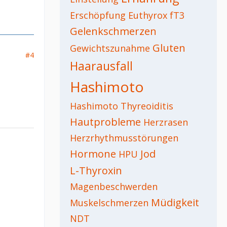
Erschöpfung
Euthyrox
fT3
Gelenkschmerzen
Gluten
Gewichtszunahme
#4
Haarausfall
Hashimoto
Hashimoto Thyreoiditis
Hautprobleme
Herzrasen
Herzrhythmusstörungen
Hormone
Jod
HPU
L-Thyroxin
Magenbeschwerden
Müdigkeit
Muskelschmerzen
NDT