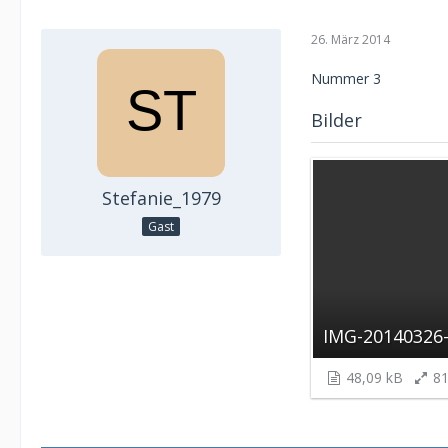
26. März 2014
Nummer 3
Bilder
Stefanie_1979
Gast
IMG-20140326
48,09 kB
81