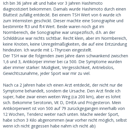
Ich bin 36 Jahre alt und habe vor 3 Jahren Hashimoto
diagnostiziert bekommen. Damals wurde Hashimoto durch einen
Bluttest zufällig entdeckt. Bei einem TSH Wert von 6 wurde ich
zum Internisten geschickt. Dieser machte eine Sonographie und
bestimmte ft3 und ft4 Wert. Beide waren noch gut im
Normbereich, die Sonographie war unspezifisch, d.h. an der
Schilddrüse war nichts sichtbar. Recht klein, aber im Normbereich,
keine Knoten, keine Unregelmäßigkeiten, die auf eine Entzündung
hindeuten. Ich wurde mit L-Thyroxin eingestellt.
Der TSH war die folgenden zwei Jahre dann schwankend zwischen
1,6 und 3, Antikörper immer bei ca 500. Die Symptome wurden
aber immer stärker: Müdigkeit, Vergesslichkeit, Antriebslos,
Gewichtszunahme, jeder Sport war mir zu viel.
Nach ca 2 Jahren habe ich einen Arzt entdeckt, der nicht nur die
Symptome behandelt, sondern die Ursache. Den Arzt finde ich
super, habe zwar einen weiten Weg (ca 200 km), aber es lohnt
sich. Bekomme Serotonin, Vit D, DHEA und Progesteron. Mein
Antikörperwert ist von 500 auf 79 zurückgegangen innerhalb von
12 Wochen, Tendenz weiter nach unten. Mache wieder Sport,
habe schon 3 Kilo abgenommen (war vorher nicht möglich, selbst
wenn ich nicht gegessen habe nahm ich nicht ab)