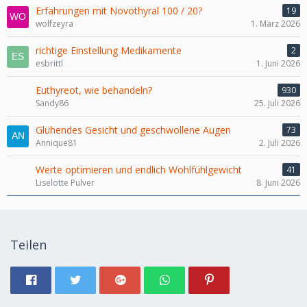
Erfahrungen mit Novothyral 100 / 20?
19
wolfzeyra
1. März 2026
richtige Einstellung Medikamente
2
esbrittl
1. Juni 2026
Euthyreot, wie behandeln?
930
Sandy86
25. Juli 2026
Glühendes Gesicht und geschwollene Augen
73
Annique81
2. Juli 2026
Werte optimieren und endlich Wohlfühlgewicht
41
Liselotte Pulver
8. Juni 2026
Teilen