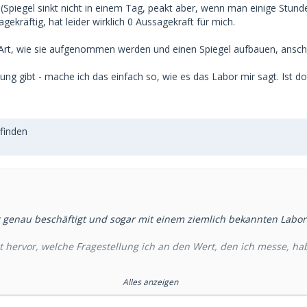
 (Spiegel sinkt nicht in einem Tag, peakt aber, wenn man einige Stun
gekräftig, hat leider wirklich 0 Aussagekraft für mich.
Art, wie sie aufgenommen werden und einen Spiegel aufbauen, ansc
ung gibt - mache ich das einfach so, wie es das Labor mir sagt. Ist do
efinden
 genau beschäftigt und sogar mit einem ziemlich bekannten Labora
ht hervor, welche Fragestellung ich an den Wert, den ich messe, ha
Alles anzeigen
kliche Aussage!
l hast (da hätte man mindestens 4-8 Wochen Pause gebraucht), n