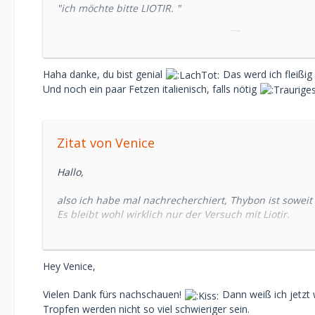
"ich möchte bitte LIOTIR. "
bestimmt ganz leicht über die Lippe
Ersatzweise de.Pons.com
Haha danke, du bist genial
Das werd ich fleißig
Und noch ein paar Fetzen italienisch, falls nötig
Dort kannst Du Dir die Übersetzungen auch vorsprec
LGa
Zitat von Venice
Hallo,
also ich habe mal nachrecherchiert, Thybon ist soweit
Es bleibt wohl wirklich nur der Versuch mit Liotir.
LG Venice
Hey Venice,
Vielen Dank fürs nachschauen!
Dann weiß ich jetzt 
Tropfen werden nicht so viel schwieriger sein.