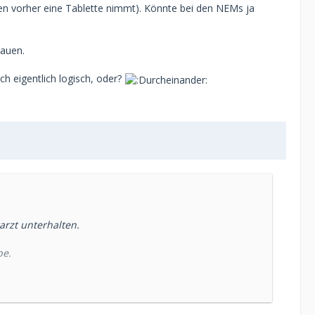
den vorher eine Tablette nimmt). Könnte bei den NEMs ja
hauen.
ch eigentlich logisch, oder?
rzt unterhalten.
be.
och, ob Deine Einnahme ausreichend ist.