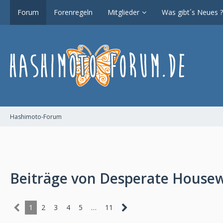
Forum
Forenregeln
Mitglieder
Was gibt´s Neues ?
Hashimoto-Forum
Beiträge von Desperate Housew
1
2
3
4
5
…
11