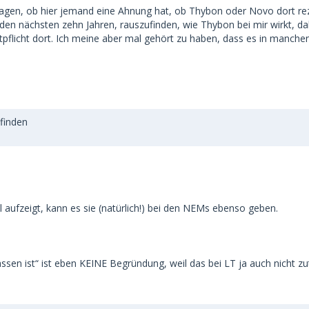
al fragen, ob hier jemand eine Ahnung hat, ob Thybon oder Novo dort 
den nächsten zehn Jahren, rauszufinden, wie Thybon bei mir wirkt, dahe
eptpflicht dort. Ich meine aber mal gehört zu haben, dass es in manc
efinden
 aufzeigt, kann es sie (natürlich!) bei den NEMs ebenso geben.
n ist“ ist eben KEINE Begründung, weil das bei LT ja auch nicht zutrif